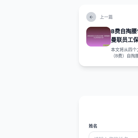
上一篇
B费自掏腰
曼联员工
本文将从四个
（B费）自掏腰
姓名